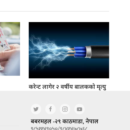
करेन्ट लागेर २ वर्षीय बालकको मृत्यु
बबरमहल -२९ काठमाडौं, नेपाल
९८५११४९०५०/९८४१४७८७६८