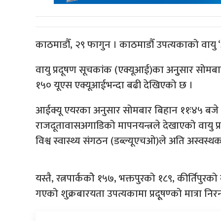
काठमाडौँ, २९ फागुन । काठमाडौँ उपत्यकाको वायु 
वायु प्रदूषण सूचकांक (एक्यूआई)का अनुुसार सोमबार 
१५० यूएस एक्यूआईभन्दा बढी देखिएको छ ।
आईक्यू एयरका अनुसार सोमबार बिहान ११ः४५ बजे 
राजदूतावासअगाडिको मापनयन्त्रले देखाएको वायु प्
विश्व स्वास्थ्य संगठन (डब्ल्यूएचओ)ले अति अस्वस्थ
यस्तै, रत्नपार्ककोे १५७, भक्तपुरको १८९, कीर्तिपुर
गएको शुक्रबारयता उपत्यकामा प्रदूूषण्को मात्रा न