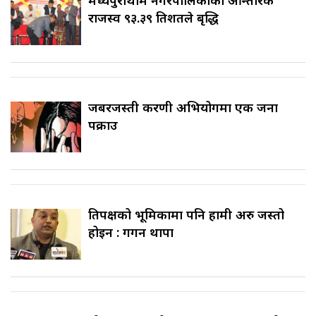
मध्यपुरथिमि नगरपालिकाको आन्तरिक
राजस्व ९३.३९ प्रतिशतले बृद्धि
जबरजस्ती करणी अभियोगमा एक जना
पक्राउ
प्रतिपक्षको भूमिकामा पनि हामी अरु जस्तो
होइन : गगन थापा