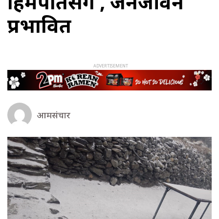
हिमपातसंगै , जनजीवन
प्रभावित
आमसंचार