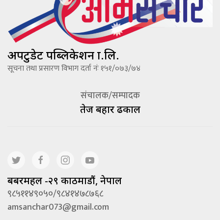
अपटुडेट पब्लिकेशन प्रा.लि.
सूचना तथा प्रसारण विभाग दर्ता नंः १५१/०७३/७४
संचालक/सम्पादक
तेज बहादूर ढकाल
बबरमहल -२९ काठमाडौं, नेपाल
९८५११४९०५०/९८४१४७८७६८
amsanchar073@gmail.com