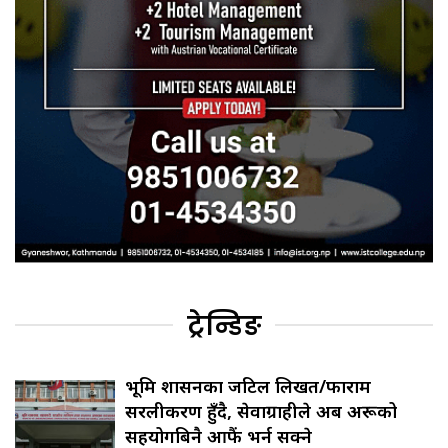
ट्रेन्डिङ
भूमि प्रशासनका जटिल लिखत/फाराम
सरलीकरण हुँदै, सेवाग्राहीले अब अरूको
सहयोगबिनै आफैं भर्न सक्ने