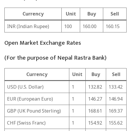
Currency
Unit
Buy
Sell
INR (Indian Rupee)
100
160.00
160.15
Open Market Exchange Rates
(For the purpose of Nepal Rastra Bank)
Currency
Unit
Buy
Sell
USD (U.S. Dollar)
1
132.82
133.42
EUR (European Euro)
1
146.27
146.94
GBP (UK Pound Sterling)
1
168.61
169.37
CHF (Swiss Franc)
1
154.92
155.62