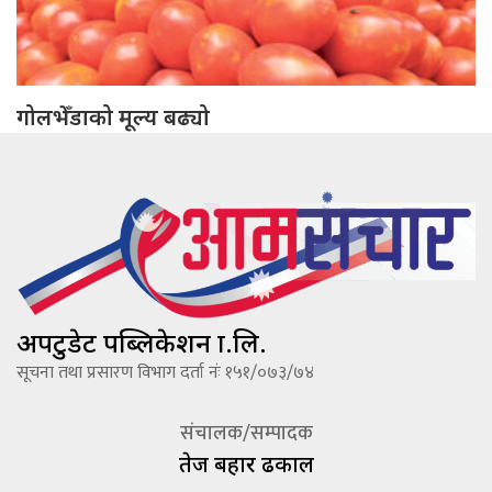
गोलभेँडाको मूल्य बढ्यो
अपटुडेट पब्लिकेशन प्रा.लि.
सूचना तथा प्रसारण विभाग दर्ता नंः १५१/०७३/७४
संचालक/सम्पादक
तेज बहादूर ढकाल