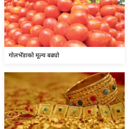
गोलभेँडाको मूल्य बढ्यो