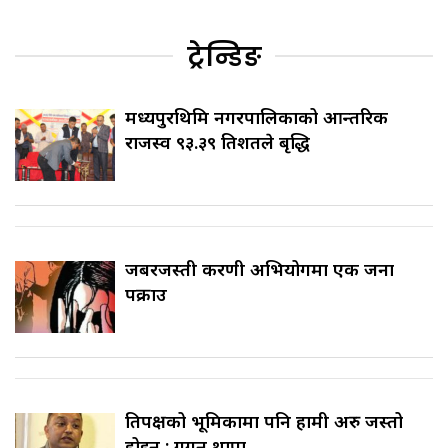
ट्रेन्डिङ
मध्यपुरथिमि नगरपालिकाको आन्तरिक
राजस्व ९३.३९ प्रतिशतले बृद्धि
जबरजस्ती करणी अभियोगमा एक जना
पक्राउ
प्रतिपक्षको भूमिकामा पनि हामी अरु जस्तो
होइन : गगन थापा