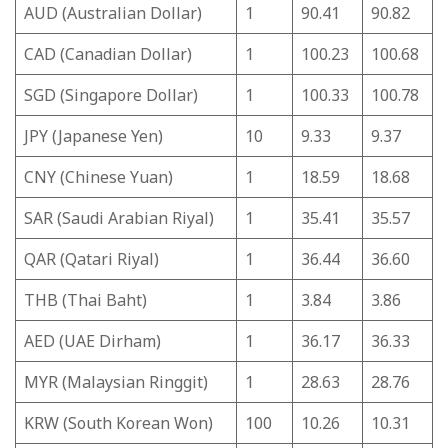
AUD (Australian Dollar)
1
90.41
90.82
CAD (Canadian Dollar)
1
100.23
100.68
SGD (Singapore Dollar)
1
100.33
100.78
JPY (Japanese Yen)
10
9.33
9.37
CNY (Chinese Yuan)
1
18.59
18.68
SAR (Saudi Arabian Riyal)
1
35.41
35.57
QAR (Qatari Riyal)
1
36.44
36.60
THB (Thai Baht)
1
3.84
3.86
AED (UAE Dirham)
1
36.17
36.33
MYR (Malaysian Ringgit)
1
28.63
28.76
KRW (South Korean Won)
100
10.26
10.31