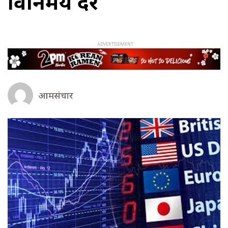
विनिमय दर
आमसंचार