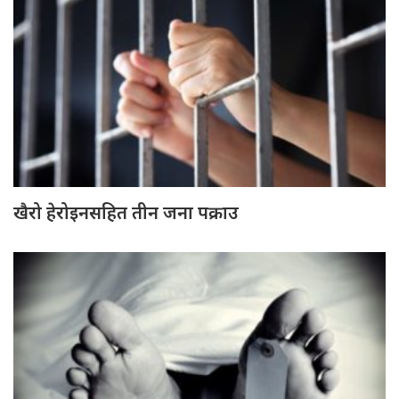
खैरो हेरोइनसहित तीन जना पक्राउ