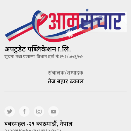
अपटुडेट पब्लिकेशन प्रा.लि.
सूचना तथा प्रसारण विभाग दर्ता नंः १५१/०७३/७४
संचालक/सम्पादक
तेज बहादूर ढकाल
बबरमहल -२९ काठमाडौं, नेपाल