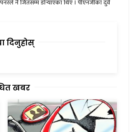
ओपनरले नै जितसम्म डोर्‍याएका थिए । पीएनजीका दुवै
या दिनुहोस्
्धित खबर