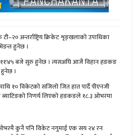
ी–२० अन्तर्राष्ट्रिय क्रिकेट शृङ्खलाको उपाधिका
डन्त हुनेछ ।
ः४५ बजे सुरु हुनेछ । त्यसअघि आजै विहान हङकङ
 हुनेछ ।
थि १० विकेटको सजिलो जित हात पार्दै पीएनजी
े ब्याटिङको निणर्य लिएको हङकङले १८.३ ओभरमा
ओभरमै कुनै पनि विकेट नगुमाई एक सय २४ रन