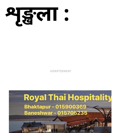
 शृङ्खला :