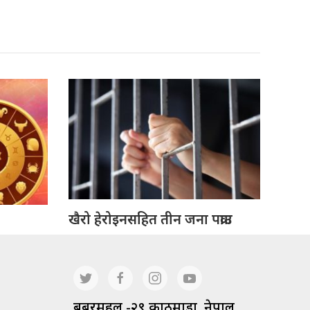
खैरो हेरोइनसहित तीन जना पक्राउ
बबरमहल -२९ काठमाडौं, नेपाल