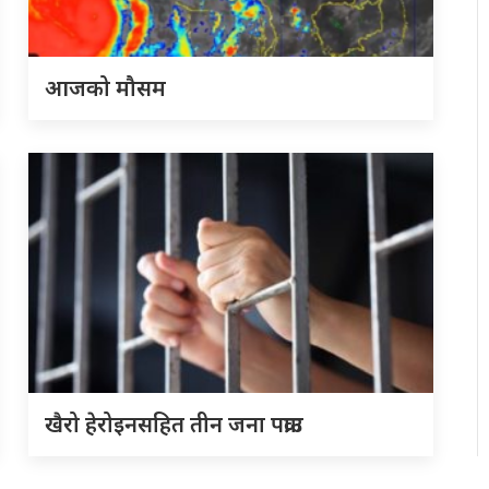
आजको मौसम
खैरो हेरोइनसहित तीन जना पक्राउ