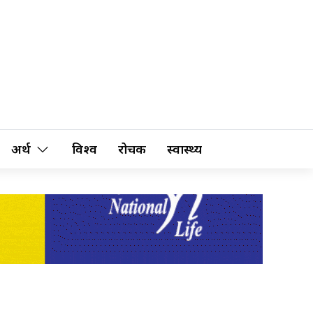
अर्थ
विश्व
रोचक
स्वास्थ्य