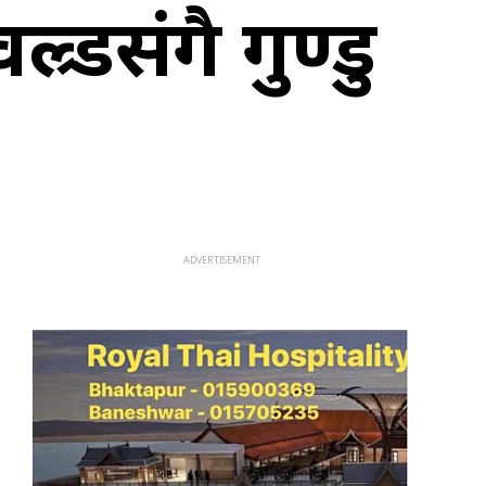
डसंगै गुण्डु