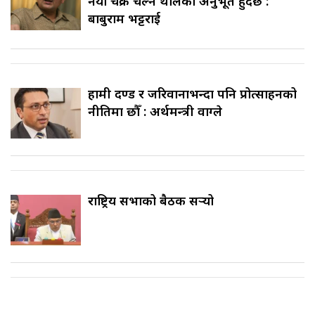
नयाँ चक्र चल्न थालेको अनुभूत हुँदैछ :
बाबुराम भट्टराई
हामी दण्ड र जरिवानाभन्दा पनि प्रोत्साहनको
नीतिमा छौँ : अर्थमन्त्री वाग्ले
राष्ट्रिय सभाको बैठक सर्‍यो