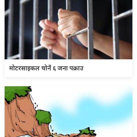
मोटरसाइकल चोर्ने ६ जना पक्राउ