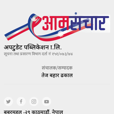
अपटुडेट पब्लिकेशन प्रा.लि.
सूचना तथा प्रसारण विभाग दर्ता नंः १५१/०७३/७४
संचालक/सम्पादक
तेज बहादूर ढकाल
बबरमहल -२९ काठमाडौं, नेपाल