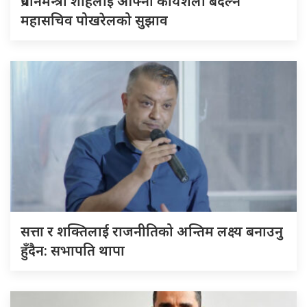
प्रधानमन्त्री शाहलाई आफ्नो कार्यशैली बदल्न
महासचिव पोखरेलको सुझाव
सत्ता र शक्तिलाई राजनीतिको अन्तिम लक्ष्य बनाउनु
हुँदैन: सभापति थापा