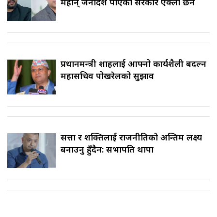
महान् जनादेश पाएको सरकार एक्लो छैन
प्रधानमन्त्री शाहलाई आफ्नो कार्यशैली बदल्न
महासचिव पोखरेलको सुझाव
सत्ता र शक्तिलाई राजनीतिको अन्तिम लक्ष्य
बनाउनु हुँदैन: सभापति थापा