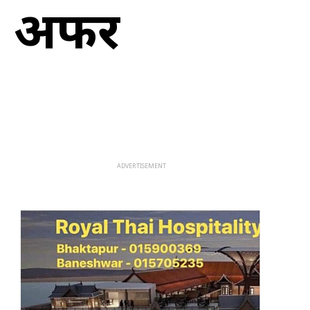
े’ अफर