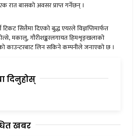
क रात बासको अवसर प्राप्त गर्नेछन् ।
टिकट सित्तैमा दिएको बुद्ध एयरले विज्ञप्तिमार्फत
्होत्से, मकालु, गौरीशङ्करलगायत हिमशृङ्खलाको
को काउन्टरबाट लिन सकिने कम्पनीले जनाएको छ ।
या दिनुहोस्
्धित खबर