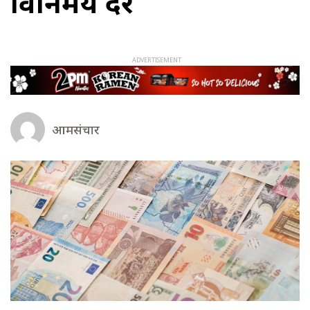
विनिमय दर
आमसंचार