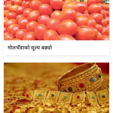
गोलभेँडाको मूल्य बढ्यो