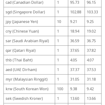
cad (Canadian Dollar)
1
95.73
96.15
sgd (Singapore Dollar)
1
102.88
103.33
jpy (Japanese Yen)
10
9.21
9.25
cny (Chinese Yuan)
1
18.94
19.02
sar (Saudi Arabian Riyal)
1
36.59
36.75
qar (Qatari Riyal)
1
37.65
37.82
thb (Thai Baht)
1
4.05
4.07
aed (UAE Dirham)
1
37.37
37.53
myr (Malaysian Ringgit)
1
31.05
31.18
krw (South Korean Won)
100
9.38
9.42
sek (Swedish Kroner)
1
13.60
13.66