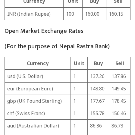
Currency
Unit
Buy
Sell
INR (Indian Rupee)
100
160.00
160.15
Open Market Exchange Rates
(For the purpose of Nepal Rastra Bank)
Currency
Unit
Buy
Sell
usd (U.S. Dollar)
1
137.26
137.86
eur (European Euro)
1
148.80
149.45
gbp (UK Pound Sterling)
1
177.67
178.45
chf (Swiss Franc)
1
155.78
156.46
aud (Australian Dollar)
1
86.36
86.73