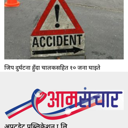
जिप दुर्घटना हुँदा चालकसहित १० जना घाइते
अपटुडेट पब्लिकेशन प्रा.लि.