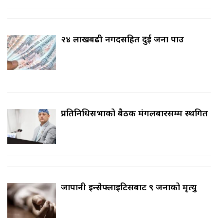
२४ लाखबढी नगदसहित दुई जना पक्राउ
प्रतिनिधिसभाको बैठक मंगलबारसम्म स्थगित
जापानी इन्सेफ्लाइटिसबाट ९ जनाको मृत्यु