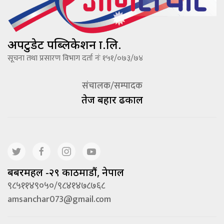
अपटुडेट पब्लिकेशन प्रा.लि.
सूचना तथा प्रसारण विभाग दर्ता नंः १५१/०७३/७४
संचालक/सम्पादक
तेज बहादूर ढकाल
बबरमहल -२९ काठमाडौं, नेपाल
९८५११४९०५०/९८४१४७८७६८
amsanchar073@gmail.com