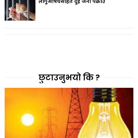
लागुऔषधसहित दुई जना पक्राउ
छुटाउनुभयो कि ?