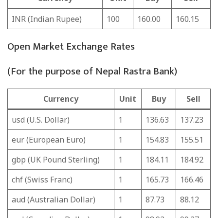
INR (Indian Rupee)
100
160.00
160.15
Open Market Exchange Rates
(For the purpose of Nepal Rastra Bank)
Currency
Unit
Buy
Sell
usd (U.S. Dollar)
1
136.63
137.23
eur (European Euro)
1
154.83
155.51
gbp (UK Pound Sterling)
1
184.11
184.92
chf (Swiss Franc)
1
165.73
166.46
aud (Australian Dollar)
1
87.73
88.12