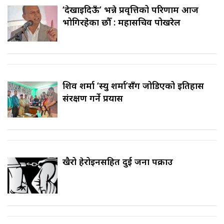
‘देखाइदिऊँ’ भन्ने प्रवृत्तिको परिणाम आज
भोगिरहेका छौँ : महासचिव पोखरेल
शिव शर्मा ‘स्यु शर्मा’सँग जोडिएको इतिहास
संरक्षण गर्ने प्रयास
खैरो हेरोइनसहित दुई जना पक्राउ