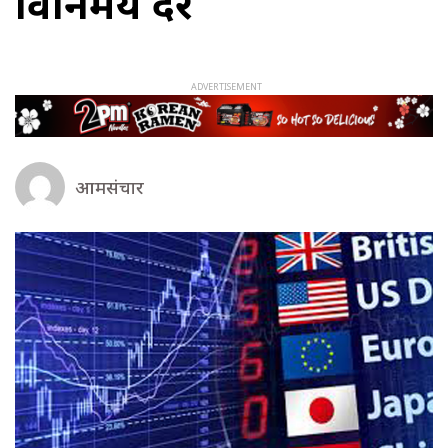
विनिमय दर
आमसंचार