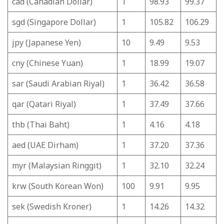
cad (Canadian Dollar)
1
98.93
99.37
sgd (Singapore Dollar)
1
105.82
106.29
jpy (Japanese Yen)
10
9.49
9.53
cny (Chinese Yuan)
1
18.99
19.07
sar (Saudi Arabian Riyal)
1
36.42
36.58
qar (Qatari Riyal)
1
37.49
37.66
thb (Thai Baht)
1
4.16
4.18
aed (UAE Dirham)
1
37.20
37.36
myr (Malaysian Ringgit)
1
32.10
32.24
krw (South Korean Won)
100
9.91
9.95
sek (Swedish Kroner)
1
14.26
14.32