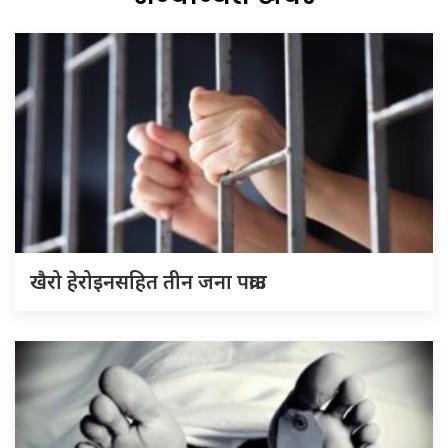
खैरो हेरोइनसहित तीन जना पक्राउ