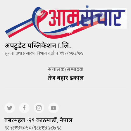
अपटुडेट पब्लिकेशन प्रा.लि.
सूचना तथा प्रसारण विभाग दर्ता नंः १५१/०७३/७४
संचालक/सम्पादक
तेज बहादूर ढकाल
बबरमहल -२९ काठमाडौं, नेपाल
९८५११४९०५०/९८४१४७८७६८