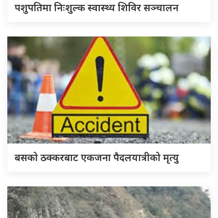
पशुपतिमा निःशुल्क स्वास्थ्य शिविर सञ्चालन
बसको ठक्करबाट एकजना पैदलयात्रीको मृत्यु