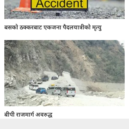
बसको ठक्करबाट एकजना पैदलयात्रीको मृत्यु
बीपी राजमार्ग अवरुद्ध