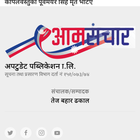
कपिलवस्तुका पूर्वमेयर सिंह मृत भेटिए
अपटुडेट पब्लिकेशन प्रा.लि.
सूचना तथा प्रसारण विभाग दर्ता नंः १५१/०७३/७४
संचालक/सम्पादक
तेज बहादूर ढकाल