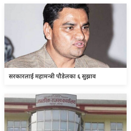
सरकारलाई महामन्त्री पौडेलका ६ सुझाव