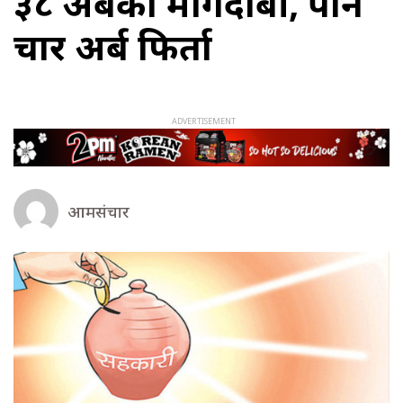
३८ अर्बको मागदाबी, पौने
चार अर्ब फिर्ता
आमसंचार