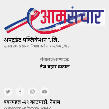
अपटुडेट पब्लिकेशन प्रा.लि.
सूचना तथा प्रसारण विभाग दर्ता नंः १५१/०७३/७४
संचालक/सम्पादक
तेज बहादूर ढकाल
बबरमहल -२९ काठमाडौं, नेपाल
९८५११४९०५०/९८४१४७८७६८