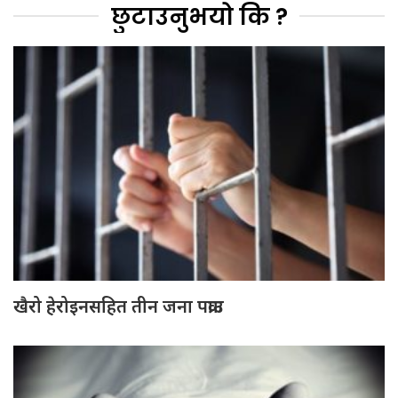
छुटाउनुभयो कि ?
खैरो हेरोइनसहित तीन जना पक्राउ