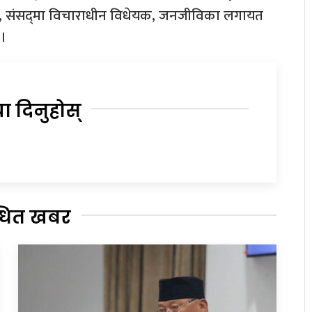
रकोप, संसद्‌मा विचाराधीन विधेयक, जनजीविका लगायत
 ।
या दिनुहोस्
्धित खबर