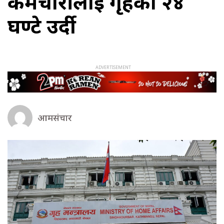
कर्मचारीलाई गृहको २४
घण्टे उर्दी
आमसंचार