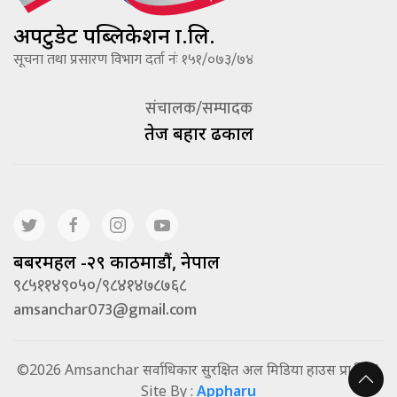
अपटुडेट पब्लिकेशन प्रा.लि.
सूचना तथा प्रसारण विभाग दर्ता नंः १५१/०७३/७४
संचालक/सम्पादक
तेज बहादूर ढकाल
बबरमहल -२९ काठमाडौं, नेपाल
९८५११४९०५०/९८४१४७८७६८
amsanchar073@gmail.com
©2026 Amsanchar सर्वाधिकार सुरक्षित अल मिडिया हाउस प्रा.लि. |
Site By :
Appharu