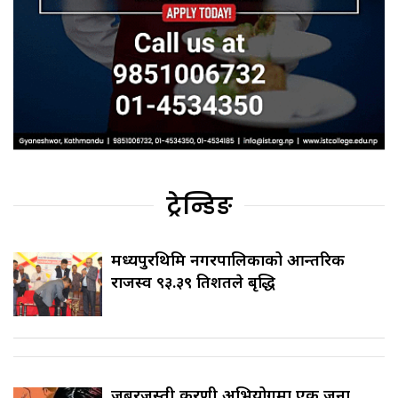
ट्रेन्डिङ
मध्यपुरथिमि नगरपालिकाको आन्तरिक
राजस्व ९३.३९ प्रतिशतले बृद्धि
जबरजस्ती करणी अभियोगमा एक जना