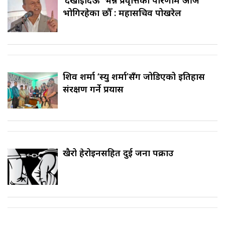
‘देखाइदिऊँ’ भन्ने प्रवृत्तिको परिणाम आज
भोगिरहेका छौँ : महासचिव पोखरेल
शिव शर्मा ‘स्यु शर्मा’सँग जोडिएको इतिहास
संरक्षण गर्ने प्रयास
खैरो हेरोइनसहित दुई जना पक्राउ