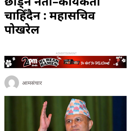
छाड्ने नेता–कार्यकर्ता
चाहिँदैन : महासचिव
पोखरेल
आमसंचार