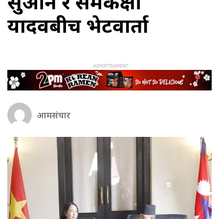
सुआन र समकक्षी
यादवबीच भेटवार्ता
आमसंचार