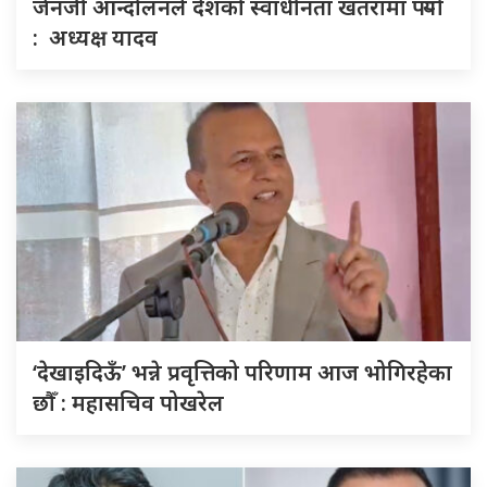
जेनजी आन्दोलनले देशको स्वाधीनता खतरामा पर्‍यो
: अध्यक्ष यादव
‘देखाइदिऊँ’ भन्ने प्रवृत्तिको परिणाम आज भोगिरहेका
छौँ : महासचिव पोखरेल