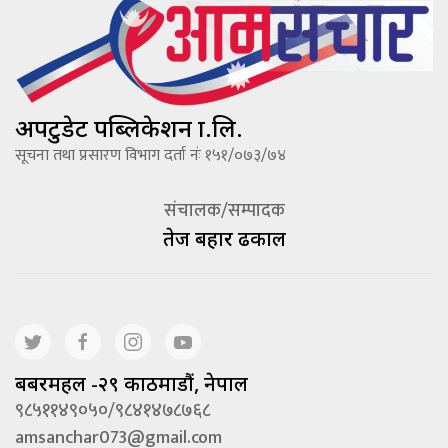
अपटुडेट पब्लिकेशन प्रा.लि.
सूचना तथा प्रसारण विभाग दर्ता नंः १५१/०७३/७४
संचालक/सम्पादक
तेज बहादूर ढकाल
बबरमहल -२९ काठमाडौं, नेपाल
९८५११४९०५०/९८४१४७८७६८
amsanchar073@gmail.com