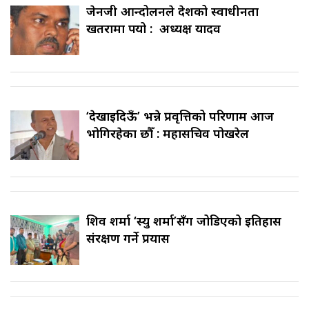
जेनजी आन्दोलनले देशको स्वाधीनता
खतरामा पर्‍यो : अध्यक्ष यादव
‘देखाइदिऊँ’ भन्ने प्रवृत्तिको परिणाम आज
भोगिरहेका छौँ : महासचिव पोखरेल
शिव शर्मा ‘स्यु शर्मा’सँग जोडिएको इतिहास
संरक्षण गर्ने प्रयास