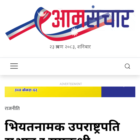
२३ श्रावण २०८३, शनिबार
राजनीति
भियतनामकी उपराष्ट्रपति