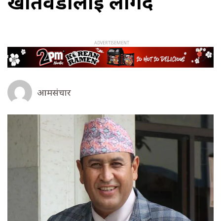
खतिवडालाई लगिँदै
आमसंचार