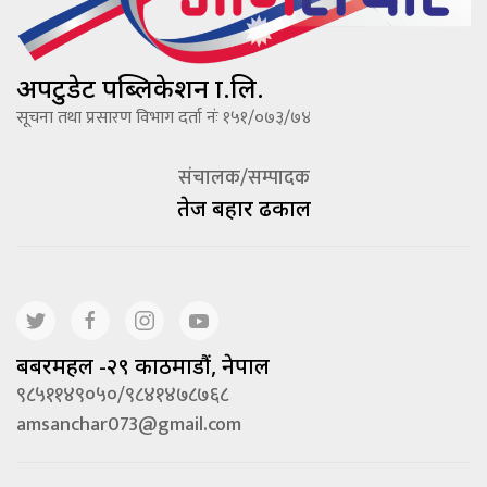
अपटुडेट पब्लिकेशन प्रा.लि.
सूचना तथा प्रसारण विभाग दर्ता नंः १५१/०७३/७४
संचालक/सम्पादक
तेज बहादूर ढकाल
बबरमहल -२९ काठमाडौं, नेपाल
९८५११४९०५०/९८४१४७८७६८
amsanchar073@gmail.com