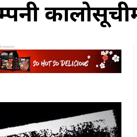
म्पनी कालोसूची
M