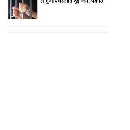
लागुऔषधसहित दुई जना पक्राउ