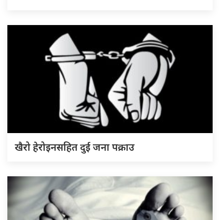
खैरो हेरोइनसहित दुई जना पक्राउ