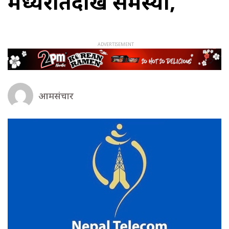
मध्यरातदेखि समस्या,
आमसंचार