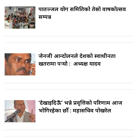
पातञ्जल योग समितिको तेस्रो वार्षिकोत्सव
सम्पन्न
जेनजी आन्दोलनले देशको स्वाधीनता
खतरामा पर्‍यो : अध्यक्ष यादव
‘देखाइदिऊँ’ भन्ने प्रवृत्तिको परिणाम आज
भोगिरहेका छौँ : महासचिव पोखरेल