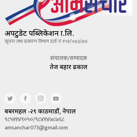
अपटुडेट पब्लिकेशन प्रा.लि.
सूचना तथा प्रसारण विभाग दर्ता नंः १५१/०७३/७४
संचालक/सम्पादक
तेज बहादूर ढकाल
बबरमहल -२९ काठमाडौं, नेपाल
९८५११४९०५०/९८४१४७८७६८
amsanchar073@gmail.com