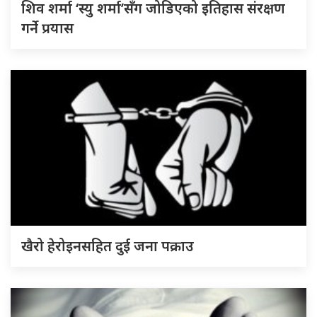
शिव शर्मा ‘स्यु शर्मा’सँग जोडिएको इतिहास संरक्षण
गर्ने प्रयास
खैरो हेरोइनसहित दुई जना पक्राउ