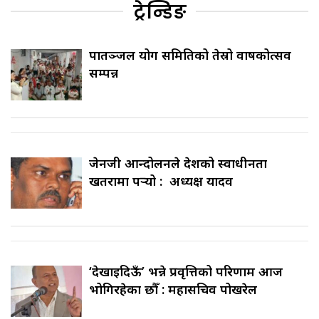
ट्रेन्डिङ
पातञ्जल योग समितिको तेस्रो वार्षिकोत्सव
सम्पन्न
जेनजी आन्दोलनले देशको स्वाधीनता
खतरामा पर्‍यो : अध्यक्ष यादव
‘देखाइदिऊँ’ भन्ने प्रवृत्तिको परिणाम आज
भोगिरहेका छौँ : महासचिव पोखरेल