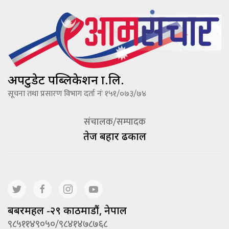
अपटुडेट पब्लिकेशन प्रा.लि.
सूचना तथा प्रसारण विभाग दर्ता नंः १५१/०७३/७४
संचालक/सम्पादक
तेज बहादूर ढकाल
बबरमहल -२९ काठमाडौं, नेपाल
९८५११४९०५०/९८४१४७८७६८