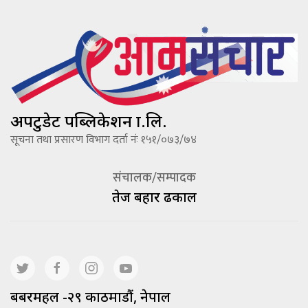
अपटुडेट पब्लिकेशन प्रा.लि.
सूचना तथा प्रसारण विभाग दर्ता नंः १५१/०७३/७४
संचालक/सम्पादक
तेज बहादूर ढकाल
बबरमहल -२९ काठमाडौं, नेपाल