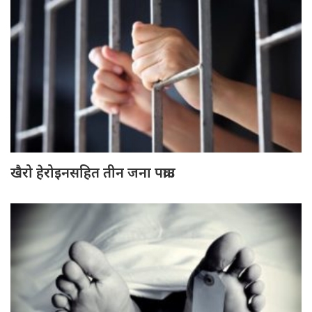
खैरो हेरोइनसहित तीन जना पक्राउ