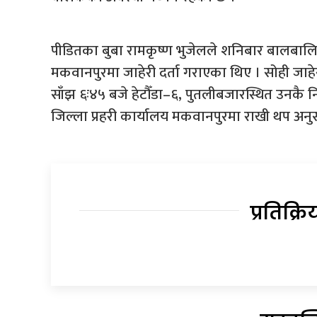
पीडितका बुबा रामकृष्ण भुजेलले शनिबार बालबालिका
मकवानपुरमा जाहेरी दर्ता गराएका थिए । सोही जा
साँझ ६ः४५ बजे हेटौँडा–६, पुतलीबजारस्थित उनकै न
जिल्ला प्रहरी कार्यालय मकवानपुरमा राखी थप अनुस
प्रतिक्रि