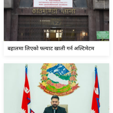
बहालमा लिएको फ्ल्याट खाली गर्न अल्टिमेटम