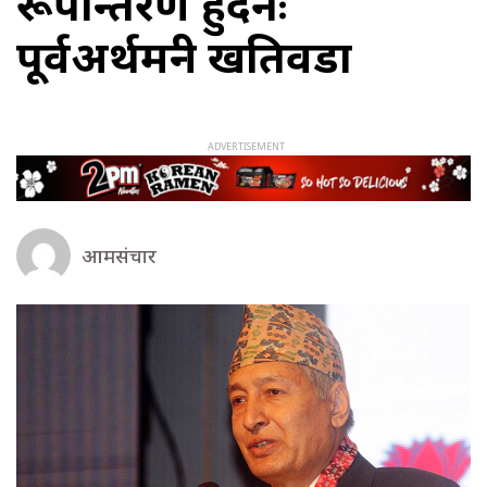
रूपान्तरण हुँदैनः
पूर्वअर्थमन्त्री खतिवडा
आमसंचार