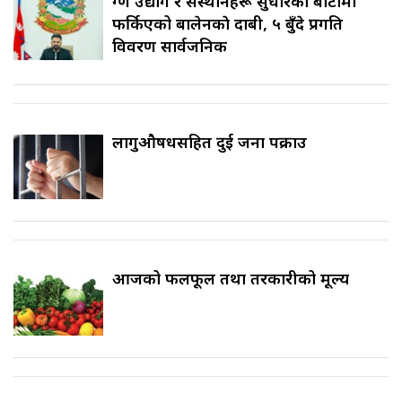
रुग्ण उद्योग र संस्थानहरू सुधारको बाटोमा
फर्किएको बालेनकाे दाबी, ५ बुँदे प्रगति
विवरण सार्वजनिक
लागुऔषधसहित दुई जना पक्राउ
आजको फलफूल तथा तरकारीको मूल्य