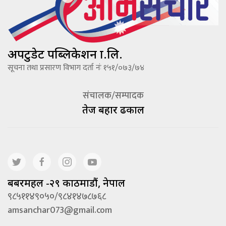
अपटुडेट पब्लिकेशन प्रा.लि.
सूचना तथा प्रसारण विभाग दर्ता नंः १५१/०७३/७४
संचालक/सम्पादक
तेज बहादूर ढकाल
बबरमहल -२९ काठमाडौं, नेपाल
९८५११४९०५०/९८४१४७८७६८
amsanchar073@gmail.com