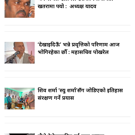
खतरामा पर्‍यो : अध्यक्ष यादव
‘देखाइदिऊँ’ भन्ने प्रवृत्तिको परिणाम आज
भोगिरहेका छौँ : महासचिव पोखरेल
शिव शर्मा ‘स्यु शर्मा’सँग जोडिएको इतिहास
संरक्षण गर्ने प्रयास