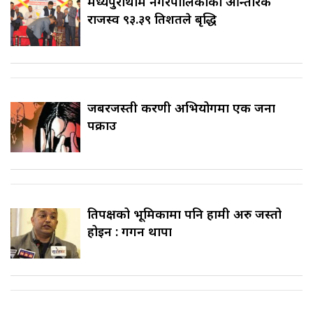
मध्यपुरथिमि नगरपालिकाको आन्तरिक
राजस्व ९३.३९ प्रतिशतले बृद्धि
जबरजस्ती करणी अभियोगमा एक जना
पक्राउ
प्रतिपक्षको भूमिकामा पनि हामी अरु जस्तो
होइन : गगन थापा