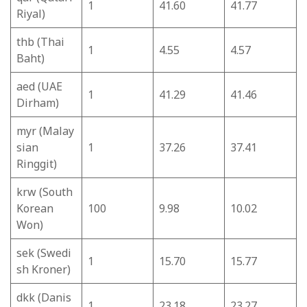
1
41.60
41.77
Riyal)
thb (Thai
1
4.55
4.57
Baht)
aed (UAE
1
41.29
41.46
Dirham)
myr (Malay
sian
1
37.26
37.41
Ringgit)
krw (South
Korean
100
9.98
10.02
Won)
sek (Swedi
1
15.70
15.77
sh Kroner)
dkk (Danis
1
23.18
23.27