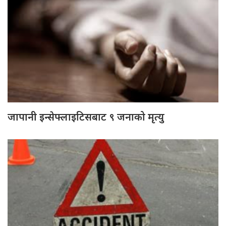
जापानी इन्सेफ्लाइटिसबाट ९ जनाको मृत्यु