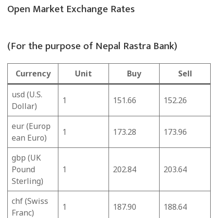
Open Market Exchange Rates
(For the purpose of Nepal Rastra Bank)
Currency
Unit
Buy
Sell
usd (U.S.
1
151.66
152.26
Dollar)
eur (Europ
1
173.28
173.96
ean Euro)
gbp (UK
Pound
1
202.84
203.64
Sterling)
chf (Swiss
1
187.90
188.64
Franc)