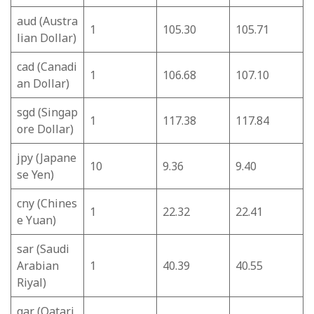
aud (Austra
1
105.30
105.71
lian Dollar)
cad (Canadi
1
106.68
107.10
an Dollar)
sgd (Singap
1
117.38
117.84
ore Dollar)
jpy (Japane
10
9.36
9.40
se Yen)
cny (Chines
1
22.32
22.41
e Yuan)
sar (Saudi
Arabian
1
40.39
40.55
Riyal)
qar (Qatari