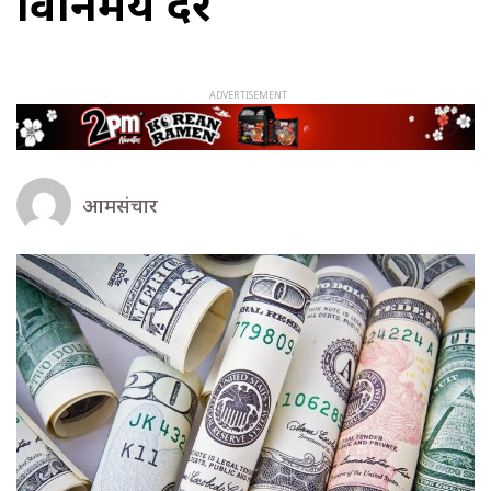
विनिमय दर
आमसंचार