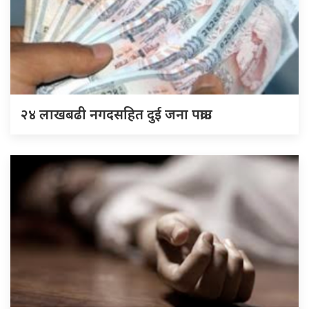
२४ लाखबढी नगदसहित दुई जना पक्राउ