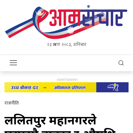
२३ श्रावण २०८३, शनिबार
राजनीति
ललितपुर महानगरले