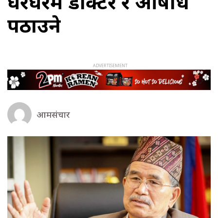
घरघरमै डाक्टर र औषधि
पठाउने
आमसंचार