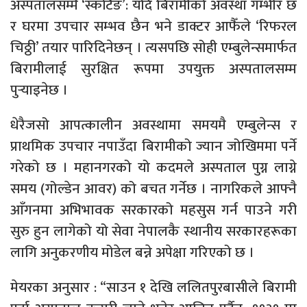
अस्पतालसम्मै ‘स्कर्टिङ’: यदि बिरामीको अवस्था गम्भीर छ
र घरमा उपचार सम्भव छैन भने डाक्टर आफैँले ‘रिफरल
चिठ्ठी’ तयार पारिदिनेछन् । त्यसपछि सोही एम्बुलेन्समार्फत
बिरामीलाई सुरक्षित रूपमा उपयुक्त अस्पतालसम्म
पुर्‍याइनेछ ।
​धेरैजसो आपत्कालीन अवस्थामा समयमै एम्बुलेन्स र
प्राथमिक उपचार नपाउँदा बिरामीको ज्यान जोखिममा पर्ने
गरेको छ । महानगरको यो कदमले अस्पताल पुग्न लाग्ने
समय (गोल्डेन आवर) को बचत गर्नेछ । नागरिकले आफ्नै
आँगनमा अभिभावक सरकारको महसुस गर्न पाउने गरी
सुरु हुन लागेको यो सेवा नेपालकै स्थानीय सरकारहरूका
लागि अनुकरणीय मोडेल बन्ने अपेक्षा गरिएको छ ।
​मेयरका अनुसार : “साउन १ देखि ललितपुरबासीले बिरामी