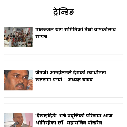
ट्रेन्डिङ
पातञ्जल योग समितिको तेस्रो वार्षिकोत्सव
सम्पन्न
जेनजी आन्दोलनले देशको स्वाधीनता
खतरामा पर्‍यो : अध्यक्ष यादव
‘देखाइदिऊँ’ भन्ने प्रवृत्तिको परिणाम आज
भोगिरहेका छौँ : महासचिव पोखरेल