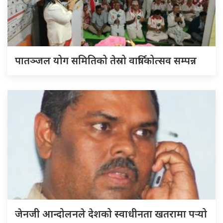
पातञ्जल योग समितिको तेस्रो वार्षिकोत्सव सम्पन्न
जेनजी आन्दोलनले देशको स्वाधीनता खतरामा पर्‍यो