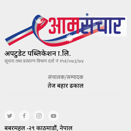
अपटुडेट पब्लिकेशन प्रा.लि.
सूचना तथा प्रसारण विभाग दर्ता नंः १५१/०७३/७४
संचालक/सम्पादक
तेज बहादूर ढकाल
बबरमहल -२९ काठमाडौं, नेपाल