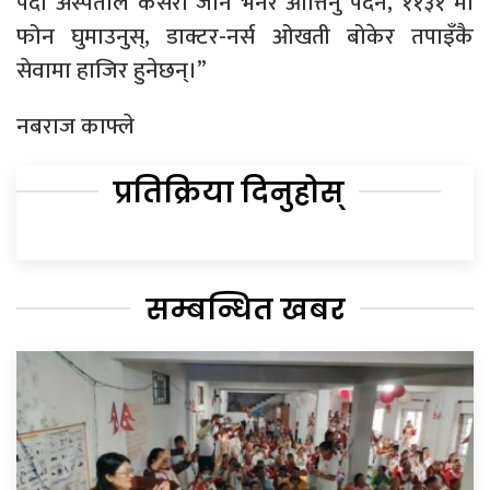
पर्दा अस्पताल कसरी जाने भनेर आत्तिनु पर्दैन, ११३१ मा
फोन घुमाउनुस्, डाक्टर-नर्स ओखती बोकेर तपाइँकै
सेवामा हाजिर हुनेछन्।”
नबराज काफ्ले
प्रतिक्रिया दिनुहोस्
सम्बन्धित खबर