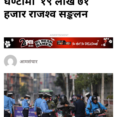
घण्टामा रु १९ लाख ७१
हजार राजश्व सङ्कलन
आमसंचार