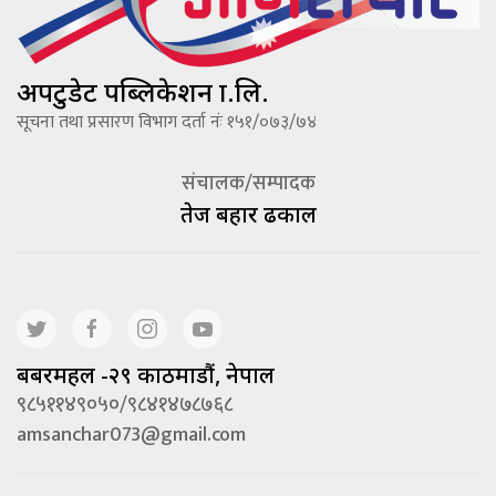
अपटुडेट पब्लिकेशन प्रा.लि.
सूचना तथा प्रसारण विभाग दर्ता नंः १५१/०७३/७४
संचालक/सम्पादक
तेज बहादूर ढकाल
बबरमहल -२९ काठमाडौं, नेपाल
९८५११४९०५०/९८४१४७८७६८
amsanchar073@gmail.com