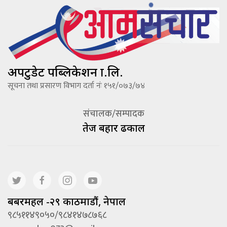
अपटुडेट पब्लिकेशन प्रा.लि.
सूचना तथा प्रसारण विभाग दर्ता नंः १५१/०७३/७४
संचालक/सम्पादक
तेज बहादूर ढकाल
बबरमहल -२९ काठमाडौं, नेपाल
९८५११४९०५०/९८४१४७८७६८