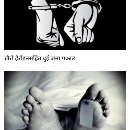
खैरो हेरोइनसहित दुई जना पक्राउ