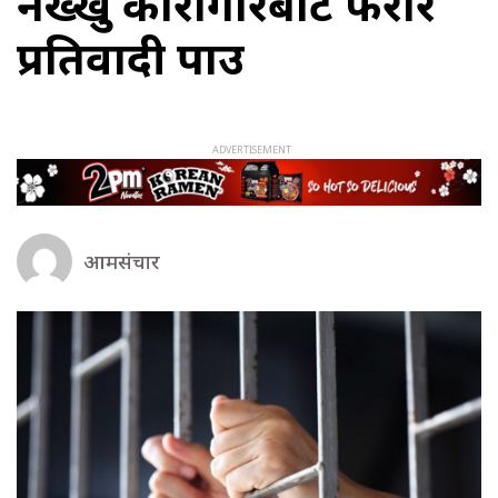
नख्खु कारागारबाट फरार
प्रतिवादी पक्राउ
आमसंचार