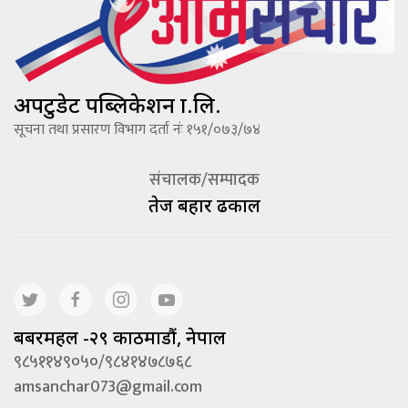
अपटुडेट पब्लिकेशन प्रा.लि.
सूचना तथा प्रसारण विभाग दर्ता नंः १५१/०७३/७४
संचालक/सम्पादक
तेज बहादूर ढकाल
बबरमहल -२९ काठमाडौं, नेपाल
९८५११४९०५०/९८४१४७८७६८
amsanchar073@gmail.com