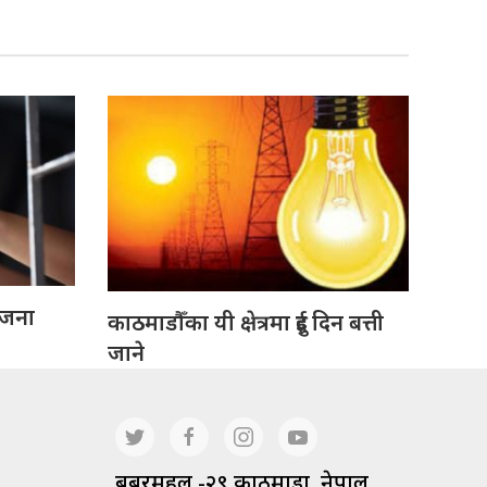
 जना
काठमाडौँका यी क्षेत्रमा दुई दिन बत्ती
जाने
बबरमहल -२९ काठमाडौं, नेपाल