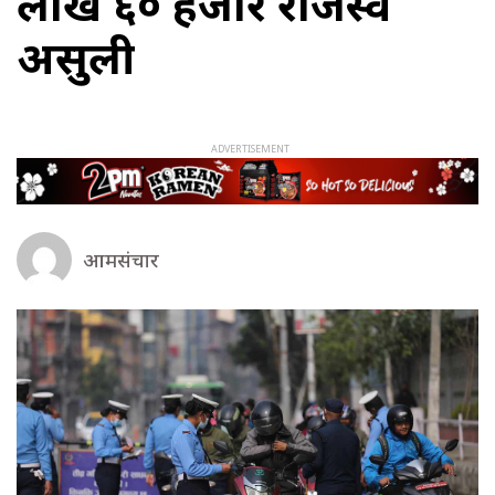
लाख ६० हजार राजस्व
असुली
आमसंचार