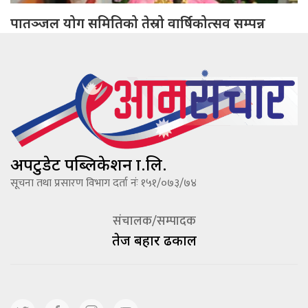
पातञ्जल योग समितिको तेस्रो वार्षिकोत्सव सम्पन्न
अपटुडेट पब्लिकेशन प्रा.लि.
सूचना तथा प्रसारण विभाग दर्ता नंः १५१/०७३/७४
संचालक/सम्पादक
तेज बहादूर ढकाल