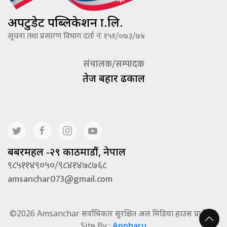
अपटुडेट पब्लिकेशन प्रा.लि.
सूचना तथा प्रसारण विभाग दर्ता नंः १५१/०७३/७४
संचालक/सम्पादक
तेज बहादूर ढकाल
बबरमहल -२९ काठमाडौं, नेपाल
९८५११४९०५०/९८४१४७८७६८
amsanchar073@gmail.com
©2026 Amsanchar सर्वाधिकार सुरक्षित अल मिडिया हाउस प्रा.लि. |
Site By :
Appharu