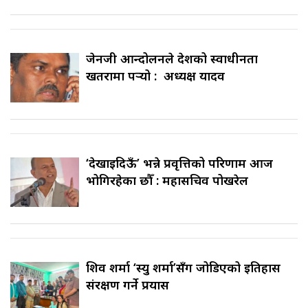
जेनजी आन्दोलनले देशको स्वाधीनता
खतरामा पर्‍यो : अध्यक्ष यादव
‘देखाइदिऊँ’ भन्ने प्रवृत्तिको परिणाम आज
भोगिरहेका छौँ : महासचिव पोखरेल
शिव शर्मा ‘स्यु शर्मा’सँग जोडिएको इतिहास
संरक्षण गर्ने प्रयास