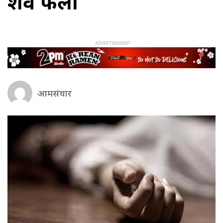
शव फेला
आमसंचार