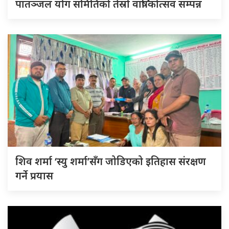
पातञ्जल योग समितिको तेस्रो वार्षिकोत्सव सम्पन्न
शिव शर्मा ‘स्यु शर्मा’सँग जोडिएको इतिहास संरक्षण
गर्ने प्रयास