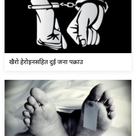
खैरो हेरोइनसहित दुई जना पक्राउ