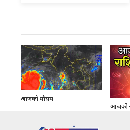
आजको मौसम
आजको 