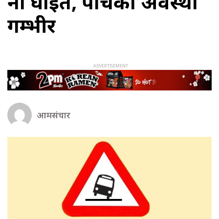
नौ घाइते, पाँचको अवस्था
गम्भीर
आमसंचार