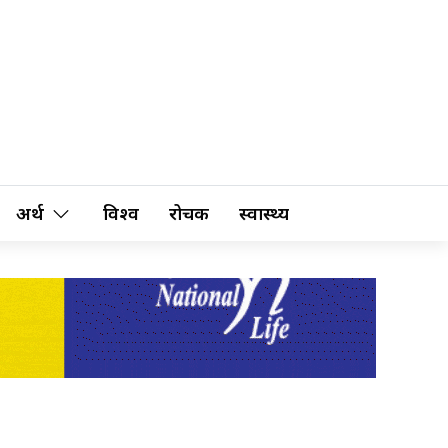
अर्थ
विश्व
रोचक
स्वास्थ्य