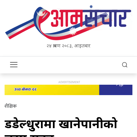
२४ श्रावण २०८३, आइतबार
शैक्षिक
डडेल्धुरामा खानेपानीको