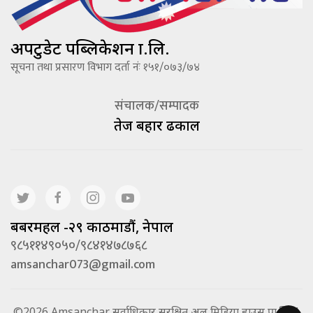
अपटुडेट पब्लिकेशन प्रा.लि.
सूचना तथा प्रसारण विभाग दर्ता नंः १५१/०७३/७४
संचालक/सम्पादक
तेज बहादूर ढकाल
बबरमहल -२९ काठमाडौं, नेपाल
९८५११४९०५०/९८४१४७८७६८
amsanchar073@gmail.com
©2026 Amsanchar सर्वाधिकार सुरक्षित अल मिडिया हाउस प्रा.लि. |